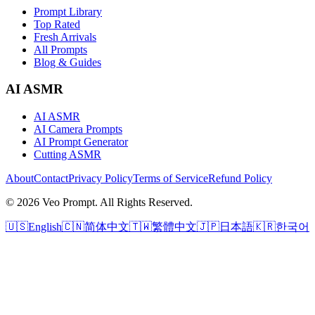
Prompt Library
Top Rated
Fresh Arrivals
All Prompts
Blog & Guides
AI ASMR
AI ASMR
AI Camera Prompts
AI Prompt Generator
Cutting ASMR
About
Contact
Privacy Policy
Terms of Service
Refund Policy
© 2026 Veo Prompt. All Rights Reserved.
🇺🇸
English
🇨🇳
简体中文
🇹🇼
繁體中文
🇯🇵
日本語
🇰🇷
한국어