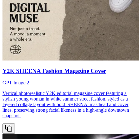
Y2K SHEENA Fashion Magazine Cover
GPT Image 2
Vertical photorealistic Y2K editorial magazine cover featuring a
stylish young woman in white summer street fashion, styled as a
layered collage layout with bold 'SHEENA' masthead and cover
lines, preserving strong facial likeness in a high-angle downtown
snapshot.