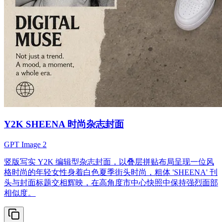
Y2K SHEENA 时尚杂志封面
GPT Image 2
竖版写实 Y2K 编辑型杂志封面，以叠层拼贴布局呈现一位风
格时尚的年轻女性身着白色夏季街头时尚，粗体 'SHEENA' 刊
头与封面标题交相辉映，在高角度市中心快照中保持强烈面部
相似度。