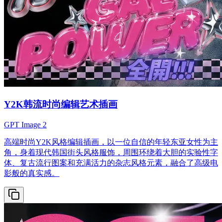
Y2K韩流时尚编辑艺术插画
GPT Image 2
高端时尚Y2K风格编辑插画，以一位自信的年轻东亚女性为主
角，身着现代韩国街头风格服饰，周围环绕着大胆的实验性字
体、复古流行图案和充满活力的杂志风格元素，融合了高级电
影般的真实感。