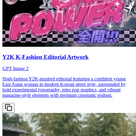
Y2K K-Fashion Editorial Artwork
GPT Image 2
High-fashion Y2K-inspired editorial featuring a confident young
East Asian woman in modern Korean street style, surrounded by
bold experimental typography, retro pop graphics, and vibrant
magazine-style elements with premium cinematic realism.