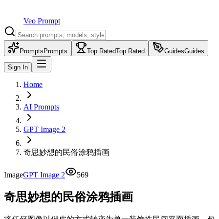
Veo Prompt
Prompts
Prompts
Top Rated
Top Rated
Guides
Guides
Sign In
Home
AI Prompts
GPT Image 2
奇思妙想的民俗涂鸦插画
Image
GPT Image 2
569
奇思妙想的民俗涂鸦插画