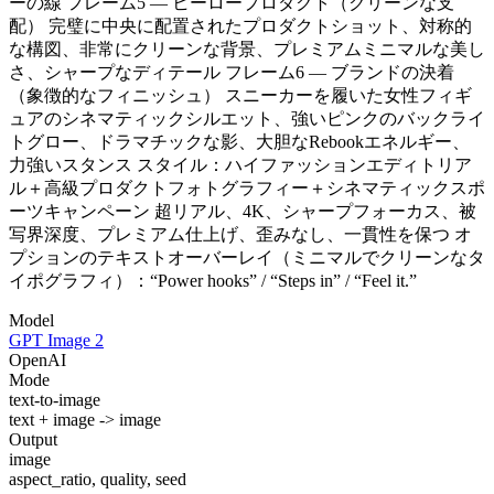
ーの線 フレーム5 — ヒーロープロダクト（クリーンな支
配） 完璧に中央に配置されたプロダクトショット、対称的
な構図、非常にクリーンな背景、プレミアムミニマルな美し
さ、シャープなディテール フレーム6 — ブランドの決着
（象徴的なフィニッシュ） スニーカーを履いた女性フィギ
ュアのシネマティックシルエット、強いピンクのバックライ
トグロー、ドラマチックな影、大胆なRebookエネルギー、
力強いスタンス スタイル：ハイファッションエディトリア
ル＋高級プロダクトフォトグラフィー＋シネマティックスポ
ーツキャンペーン 超リアル、4K、シャープフォーカス、被
写界深度、プレミアム仕上げ、歪みなし、一貫性を保つ オ
プションのテキストオーバーレイ（ミニマルでクリーンなタ
イポグラフィ）：“Power hooks” / “Steps in” / “Feel it.”
Model
GPT Image 2
OpenAI
Mode
text-to-image
text + image -> image
Output
image
aspect_ratio, quality, seed