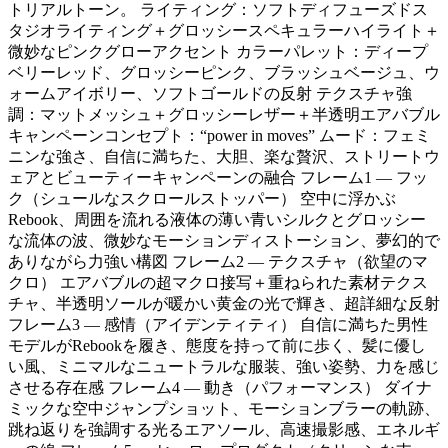
トリアルトーン。 ライティング：ソフトディフューズドス
タジオライティング＋グロッシースペキュラーハイライト＋
微妙なピンクグローアクセント カラーパレット：ディープ
ベリーレッド、グロッシーピンク、ブラッシュベージュ、ウ
ォームアイボリー、ソフトゴールドの反射 テクスチャ強
調：マットメッシュ＋グロッシーレザー＋半透明エアバブル
キャンペーンコンセプト：“power in moves” ムード：フェミ
ニンな強さ、自信に満ちた、大胆、楽な贅沢、ストリートウ
ェアとビューティーキャンペーンの融合 フレーム1 — フッ
ク（シュールなスクロールストッパー） 空中に浮かぶ
Rebook、周囲を流れる液体の薄い青いシルクとグロッシー
な流体の波、微妙なモーションディストーション、夢幻的で
ありながら力強い構図 フレーム2 — テクスチャ（欲望のマ
クロ） エアバブルの超マクロ接写＋重ねられた素材テクス
チャ、半透明ソールが暖かい黄金の光で輝き、超詳細な反射
フレーム3 — 感情（アイデンティティ） 自信に満ちた男性
モデルがRebookを履き、態度を持って前に歩く、髪に優し
い風、ミニマルなニュートラルな服装、強い姿勢、力を感じ
させる存在感 フレーム4 — 動き（パフォーマンス） ダイナ
ミックな空中ジャンプショット、モーションブラーの軌跡、
跳ね返りを強調する光るエアソール、高速撮影感、エネルギ