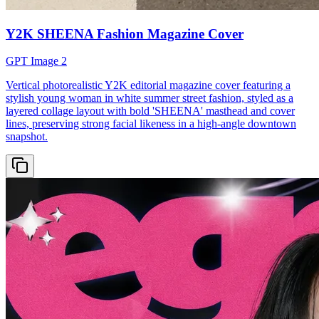
Y2K SHEENA Fashion Magazine Cover
GPT Image 2
Vertical photorealistic Y2K editorial magazine cover featuring a
stylish young woman in white summer street fashion, styled as a
layered collage layout with bold 'SHEENA' masthead and cover
lines, preserving strong facial likeness in a high-angle downtown
snapshot.