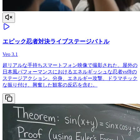
エピック忍者対決ライブステージバトル
Veo 3.1
超リアルな手持ちスマートフォン映像で撮影された、屋外の
日本風パフォーマンスにおけるエネルギッシュな忍者vs侍の
ステージアクション。分身、エネルギー攻撃、ドラマチック
な振り付け、興奮した観客の反応を含む。