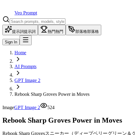
Veo Prompt
提示詞
提示詞
熱門
熱門
部落格
部落格
Sign In
Home
AI Prompts
GPT Image 2
Rebook Sharp Groves Power in Moves
Image
GPT Image 2
524
Rebook Sharp Groves Power in Moves
Rebook Sharp Grovesスニーカー（ディープベリ