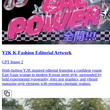
Y2K K-Fashion Editorial Artwork
GPT Image 2
High-fashion Y2K-inspired editorial featuring a confident young
East Asian woman in modern Korean street style, surrounded by
bold experimental typography, retro pop graphics, and vibrant
magazine-style elements with premium cinematic realism.