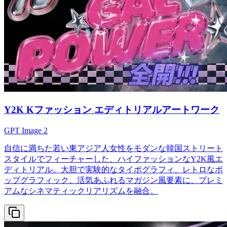
Y2K Kファッション エディトリアルアートワーク
GPT Image 2
自信に満ちた若い東アジア人女性をモダンな韓国ストリート
スタイルでフィーチャーした、ハイファッションなY2K風エ
ディトリアル。大胆で実験的なタイポグラフィ、レトロなポ
ップグラフィック、活気あふれるマガジン風要素に、プレミ
アムなシネマティックリアリズムを融合。