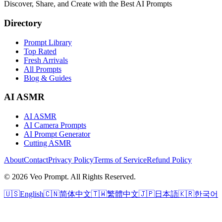
Discover, Share, and Create with the Best AI Prompts
Directory
Prompt Library
Top Rated
Fresh Arrivals
All Prompts
Blog & Guides
AI ASMR
AI ASMR
AI Camera Prompts
AI Prompt Generator
Cutting ASMR
About
Contact
Privacy Policy
Terms of Service
Refund Policy
© 2026 Veo Prompt. All Rights Reserved.
🇺🇸
English
🇨🇳
简体中文
🇹🇼
繁體中文
🇯🇵
日本語
🇰🇷
한국어