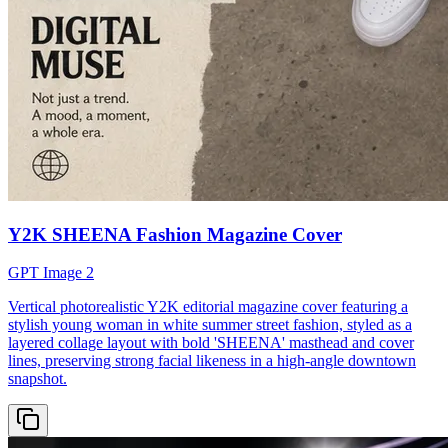
Y2K SHEENA Fashion Magazine Cover
GPT Image 2
Vertical photorealistic Y2K editorial magazine cover featuring a
stylish young woman in white summer street fashion, styled as a
layered collage layout with bold 'SHEENA' masthead and cover
lines, preserving strong facial likeness in a high-angle downtown
snapshot.