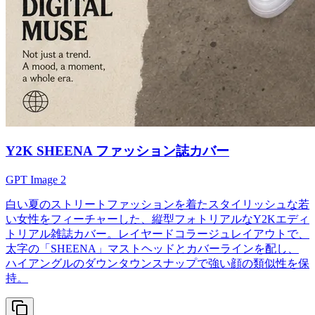
Y2K SHEENA ファッション誌カバー
GPT Image 2
白い夏のストリートファッションを着たスタイリッシュな若
い女性をフィーチャーした、縦型フォトリアルなY2Kエディ
トリアル雑誌カバー。レイヤードコラージュレイアウトで、
太字の「SHEENA」マストヘッドとカバーラインを配し、
ハイアングルのダウンタウンスナップで強い顔の類似性を保
持。