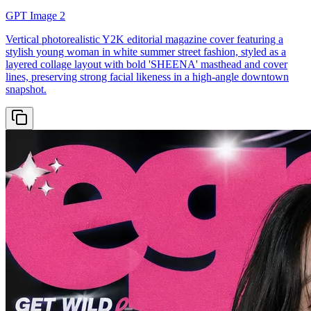
GPT Image 2
Vertical photorealistic Y2K editorial magazine cover featuring a
stylish young woman in white summer street fashion, styled as a
layered collage layout with bold 'SHEENA' masthead and cover
lines, preserving strong facial likeness in a high-angle downtown
snapshot.