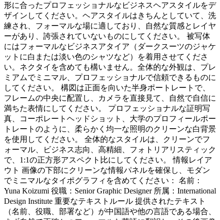
形に合ったプロフェッショナルなビジネスヘアスタイルをデ
ザインしてください。ヘアスタイルはきちんとしていて、洗
練され、フォーマルな場に適しており、自然な質感とレイヤ
ーがあり、誇張されていないものにしてください。 被写体
にはフォーマルなビジネスアタイア（ダークスーツのジャケ
ットに白または淡い色のシャツなど）を着用させてくださ
い。ネクタイを含めても構いません。全体的な外観は、プレ
ミアムでミニマル、プロフェッショナルで信頼できるものに
してください。 構図は正面を向いた半身ポートレートで、
フレームの中央に配置し、カメラを直接見て、自然で自信に
満ちた表情にしてください。 プロフェッショナルな証明写
真、コーポレートヘッドショット、大学のプロフィールポー
トレートのように、柔らかく均一な照明のクリーンな白背景
を使用してください。 全体的なスタイルは、クリーンでフ
ォーマル、ビジネス志向、高精細、フォトリアリスティック
で、1:1の正方形アスペクト比にしてください。 情報レイア
ウト 画像の下部にクリーンな情報パネルを確保し、モダン
でミニマルなタイポグラフィを含めてください： 名前：
Yuna Koizumi 役職：Senior Graphic Designer 所属：International
Design Institute 重要なテキストルール 提供されたテキスト
（名前、役職、部署など）が中国語や他の言語である場合、