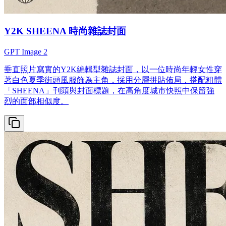
Y2K SHEENA 時尚雜誌封面
GPT Image 2
垂直照片寫實的Y2K編輯型雜誌封面，以一位時尚年輕女性穿
著白色夏季街頭風服飾為主角，採用分層拼貼佈局，搭配粗體
「SHEENA」刊頭與封面標題，在高角度城市快照中保留強
烈的面部相似度。