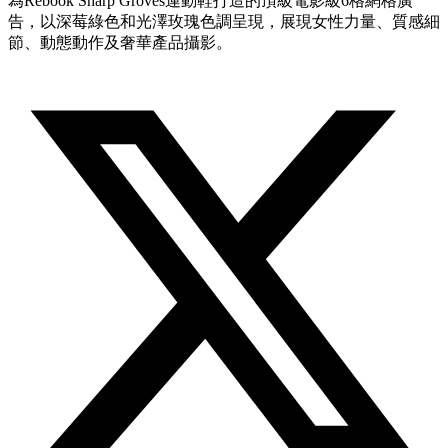
為Rebook Sharp Groves運動鞋打造的頂級電影級6格網格廣
告，以深莓綠色和光澤玫瑰色調呈現，展現女性力量、質感細
節、動態動作及奢華產品攝影。