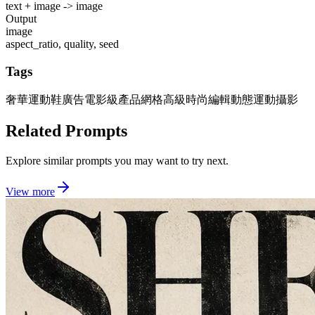
text + image -> image
Output
image
aspect_ratio, quality, seed
Tags
奢華運動鞋廣告
電影級產品網格
高級時尚編輯
動態運動攝影
Related Prompts
Explore similar prompts you may want to try next.
View more