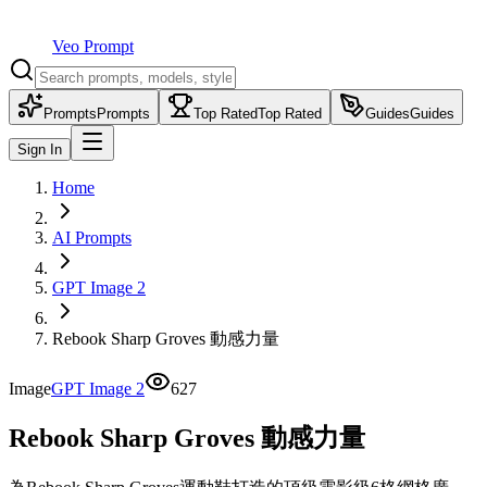
Veo Prompt
Prompts
Prompts
Top Rated
Top Rated
Guides
Guides
Sign In
Home
AI Prompts
GPT Image 2
Rebook Sharp Groves 動感力量
Image
GPT Image 2
627
Rebook Sharp Groves 動感力量