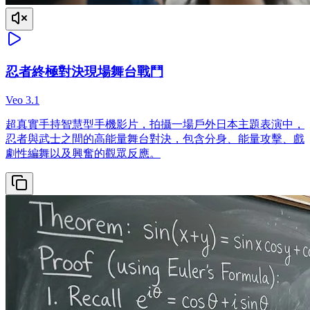
忍者終極對決現場舞台戰鬥
Veo 3.1
超真實手持智慧型手機影片，拍攝一場戶外日本主題表演中，
忍者與武士之間的高能量舞台對決，包含分身、能量攻擊、戲
劇性編舞以及興奮的觀眾反應。