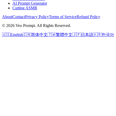
AI Prompt Generator
Cutting ASMR
About
Contact
Privacy Policy
Terms of Service
Refund Policy
© 2026 Veo Prompt. All Rights Reserved.
🇺🇸
English
🇨🇳
简体中文
🇹🇼
繁體中文
🇯🇵
日本語
🇰🇷
한국어