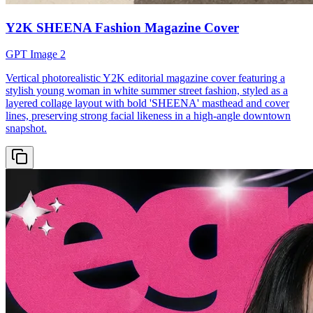
Y2K SHEENA Fashion Magazine Cover
GPT Image 2
Vertical photorealistic Y2K editorial magazine cover featuring a
stylish young woman in white summer street fashion, styled as a
layered collage layout with bold 'SHEENA' masthead and cover
lines, preserving strong facial likeness in a high-angle downtown
snapshot.