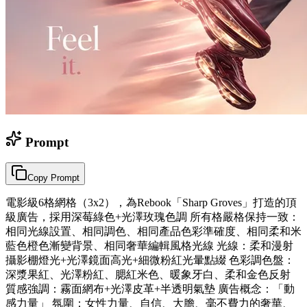
Prompt
Copy Prompt
電影級6格網格（3x2），為Rebook「Sharp Groves」打造的頂
級廣告，採用深莓綠色+光澤玫瑰色調 所有格嚴格保持一致：
相同光線設置、相同調色、相同產品色彩準確度、相同柔和米
藍色橙色漸變背景、相同奢華編輯風格光線 光線：柔和漫射
攝影棚燈光+光澤鏡面高光+細微粉紅光暈點綴 色彩調色盤：
深漿果紅、光澤粉紅、腮紅米色、暖象牙白、柔和金色反射
質感強調：霧面網布+光澤皮革+半透明氣墊 廣告概念：「動
感力量」 氛圍：女性力量、自信、大膽、毫不費力的奢華、