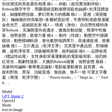
街頭潮流與美妝廣告相遇 格1 — 鉤點（超現實滾動停頓）
Rebook懸浮半空，周圍環繞流動液體深藍色絲綢+光澤流體波
紋，細微動態扭曲，夢幻而有力的構圖 格2 — 質感（渴望微
距） 極緻微距特寫氣墊+多層材質紋理，半透明鞋底散發溫暖
金色光芒，超細節反射 格3 — 情感（身份） 自信男性模特身
穿Rebook，充滿態度向前邁步，微風吹動頭髮，簡潔中性服
裝，強勢姿態，散發力量 格4 — 動作（性能） 動態空中跳躍
鏡頭，動態模糊軌跡，發光氣墊強調彈力，高速捕捉感，能量
線條 格5 — 主打產品（乾淨主導） 完美置中產品照，對稱構
圖，超乾淨背景，頂級極簡美學，銳利細節 格6 — 品牌收尾
（標誌性結尾） 女性身影穿著運動鞋的電影級剪影，強烈粉
紅背光，戲劇性陰影，大膽的Rebook能量，強勢姿態 風格：
高級時尚編輯+奢華產品攝影+電影級運動廣告 超寫實、4k、
銳利對焦、景深、頂級質感、無扭曲、無不一致 可選文字覆
蓋（簡潔、乾淨字體）：「Power hooks」/「Steps in」/「Feel
it。」
Model
GPT Image 2
OpenAI
Mode
text-to-image