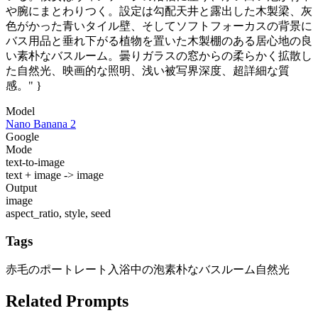
や腕にまとわりつく。設定は勾配天井と露出した木製梁、灰
色がかった青いタイル壁、そしてソフトフォーカスの背景に
バス用品と垂れ下がる植物を置いた木製棚のある居心地の良
い素朴なバスルーム。曇りガラスの窓からの柔らかく拡散し
た自然光、映画的な照明、浅い被写界深度、超詳細な質
感。" }
Model
Nano Banana 2
Google
Mode
text-to-image
text + image -> image
Output
image
aspect_ratio, style, seed
Tags
赤毛のポートレート
入浴中の泡
素朴なバスルーム
自然光
Related Prompts