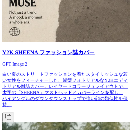
Y2K SHEENA ファッション誌カバー
GPT Image 2
白い夏のストリートファッションを着たスタイリッシュな若
い女性をフィーチャーした、縦型フォトリアルなY2Kエディ
トリアル雑誌カバー。レイヤードコラージュレイアウトで、
太字の「SHEENA」マストヘッドとカバーラインを配し、
ハイアングルのダウンタウンスナップで強い顔の類似性を保
持。