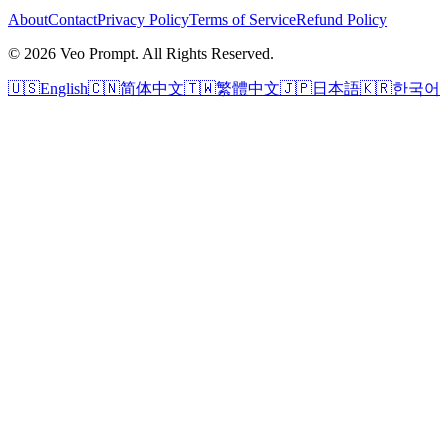
About
Contact
Privacy Policy
Terms of Service
Refund Policy
© 2026 Veo Prompt. All Rights Reserved.
🇺🇸
English
🇨🇳
简体中文
🇹🇼
繁體中文
🇯🇵
日本語
🇰🇷
한국어