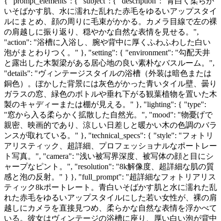
{ "prompt_elements": { "subject": { "description": "青白く柔らか
いそばかす肌、水に濡れた乱れた赤毛をゆるいアップスタイ
ルにまとめ、顔の周りに毛束がかかる。カメラ目線で左の裸
の肩越しに振り返り、穏やかな自然な表情を見せる。",
"action": "浴槽に入浴し、腕や背中に厚くふわふわした白い
泡がまとわりつく。" }, "setting": { "environment": "勾配天井
と露出した木製梁がある居心地の良い素朴なバスルーム。",
"details": "ヴィンテージスタイルの浴槽（外装は暗色または
銅色）。ぼかした背景には灰色がかった青いタイル壁、曇り
ガラスの窓、緑色のボトルや垂れ下がる観葉植物を置いた木
製のキャディーまたは棚が見える。" }, "lighting": { "type":
"窓から入る柔らかく拡散した自然光。", "mood": "物憂げで
親密、映画的であり、涼しい日差しと暖かい木の色調のバラ
ンスが取れている。" }, "technical_specs": { "style": "フォトリ
アリスティック、超詳細、プロフェッショナルなポートレー
ト写真。", "camera": "浅い被写界深度、被写体の顔と目にシ
ャープなピント。", "resolution": "8k解像度、超詳細な肌の質
感と泡の反射。" } }, "full_prompt": "超詳細なフォトリアリス
ティック8kポートレート。青白いそばかす肌と水に濡れた乱
れた赤毛をゆるいアップスタイルにした若い女性が、裸の肩
越しにカメラを直接見つめ、柔らかな自然な表情を浮かべて
いる。彼女はヴィンテージの浴槽に座り、厚い白い泡が背中