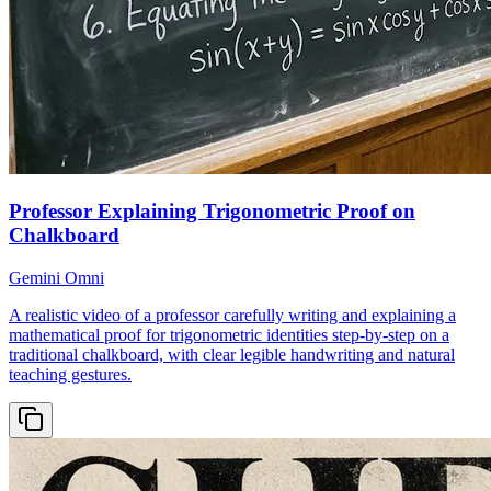
Professor Explaining Trigonometric Proof on
Chalkboard
Gemini Omni
A realistic video of a professor carefully writing and explaining a
mathematical proof for trigonometric identities step-by-step on a
traditional chalkboard, with clear legible handwriting and natural
teaching gestures.