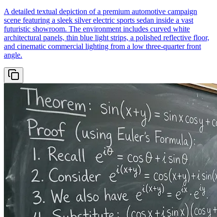
A detailed textual depiction of a premium automotive campaign
scene featuring a sleek silver electric sports sedan inside a vast
futuristic showroom. The environment includes curved white
architectural panels, thin blue light strips, a polished reflective floor,
and cinematic commercial lighting from a low three-quarter front
angle.