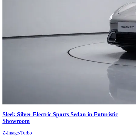
Sleek Silver Electric Sports Sedan in Futuristic
Showroom
Z-Image-Turbo