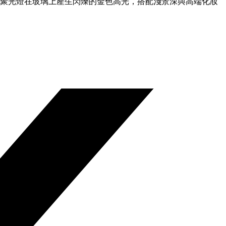
的聚光燈在玻璃上產生閃爍的金色高光，搭配淺景深與高端化妝