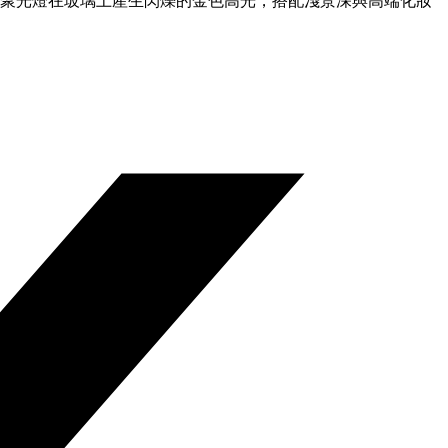
的聚光燈在玻璃上產生閃爍的金色高光，搭配淺景深與高端化妝