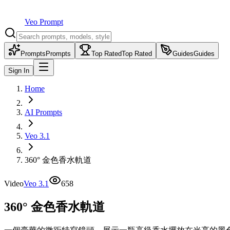
Veo Prompt
Prompts
Prompts
Top Rated
Top Rated
Guides
Guides
Sign In
Home
AI Prompts
Veo 3.1
360° 金色香水軌道
Video
Veo 3.1
658
360° 金色香水軌道