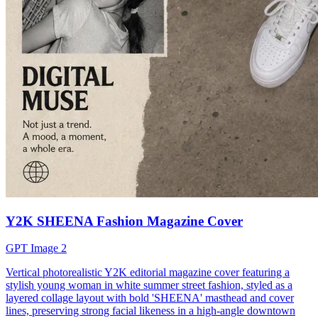
Y2K SHEENA Fashion Magazine Cover
GPT Image 2
Vertical photorealistic Y2K editorial magazine cover featuring a
stylish young woman in white summer street fashion, styled as a
layered collage layout with bold 'SHEENA' masthead and cover
lines, preserving strong facial likeness in a high-angle downtown