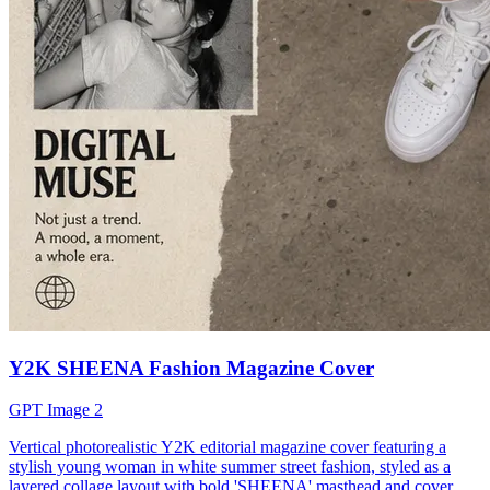
Y2K SHEENA Fashion Magazine Cover
GPT Image 2
Vertical photorealistic Y2K editorial magazine cover featuring a
stylish young woman in white summer street fashion, styled as a
layered collage layout with bold 'SHEENA' masthead and cover