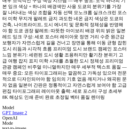
매우 조직적인 구성 색상 시스템 — 매우 중요: 오직 하나의 기
본 잉크 색상 + 하나의 배경색만 사용 도쿄의 분위기를 가장
잘 나타내는 색상 조합을 자동 선택 모노크롬 실크스크린 포스
터 미학 무지개 팔레트 금지 과도한 네온 금지 색상은 도쿄의
건축, 나이트라이프, 도시 에너지 및 문화적 정체성을 반영해
야 함 도쿄 권장 팔레트: 따뜻한 아이보리 배경 위의 밝은 일본
레드 잉크 구성: 세로 포스터 레이아웃 정면 거리 수준 원근감
보행자가 자연스럽게 길을 건너고 장면을 통해 이동 균형 잡힌
도시 리듬과 시각적 흐름 프리미엄 도시 브랜드 캠페인 포스터
느낌 분위기: 세련된 도시 생활 조용하지만 활기찬 분위기 고
급 여행 잡지 표지 미학 시대를 초월한 도시 정체성 프리미엄
관광 캠페인 비주얼 미니멀하지만 매우 세부적 텍스트 품질 —
매우 중요: 모든 타이포그래피는 깔끔하고 가독성 있으며 전문
적으로 디자인되어야 함 임의의 기호 없음 깨지거나 왜곡된 문
자 없음 일본어 간판은 정통적이고 자연스럽게 보여야 함 고급
편집 타이포그래피 레이아웃 출력: 세로 포스터 구성 초세부
8K 해상도 인쇄 준비 완료 초정밀 벡터 품질 렌더링
Model
GPT Image 2
OpenAI
Mode
text-to-image