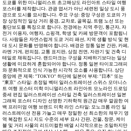
도쿄를 위한 미니멀리스트 초고해상도 라인아트 스타일 여행
포스터를 제작합니다. 관광 엽서가 아닌 세련된 일상 도시 풍
경으로 도시를 묘사합니다. 주요 구성: 중앙 구성은 도쿄의 가
장 상징적인 일상 거리 풍경, 교차로, 골목길, 트램 노선 또는
횡단보도를 특징으로 합니다. 전경에는 지역 주민, 통근자, 자
전거 이용자, 여행자, 쇼핑객, 학생 및 카페 방문객이 포함됩니
다. 사람들은 자연스럽게 도쿄 거리 패션, 지역 생활 방식 및 현
대 도시 문화를 반영해야 합니다. 배경은 정통 일본 간판, 카페,
라멘 가게, 편의점, 교통 표지판, 상점 전면, 자판기 및 건축 디
테일로 채워집니다. 랜드마크는 구성을 지배하기보다는 일상
생활에 미묘하게 혼합되어야 합니다. 정통 일본 타이포그래피
와 문화적으로 인식 가능한 시각적 요소를 사용합니다. 상단
중앙에 큰 제목: "TOKYO" 하단에 일본어 부제: "日本" 또는
"東京" 스타일: 초정밀 벡터 일러스트레이션 스위스 모더니스
트 여행 포스터 미학 미니멀리스트 라인아트 모노라인 드로잉
중세 편집 일러스트레이션 스타일 건축 일러스트레이션 일본
그래픽 포스터 디자인 선명한 기하학적 원근감 매우 깔끔한 여
백 프리미엄 여행 브랜드 미학 라인 스타일: 모노크롬 라인 일
러스트레이션 전용 가늘고 매우 정밀한 선 최소한의 채우기 영
역 복잡한 도시 지도 수준의 세부 묘사 간판, 건물, 창문, 케이
블 및 거리 사물의 리드미컬한 배열 시각적으로는 조밀하지만