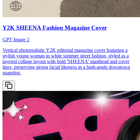
Y2K SHEENA Fashion Magazine Cover
GPT Image 2
Vertical photorealistic Y2K editorial magazine cover featuring a
stylish young woman in white summer street fashion, styled as a
layered collage layout with bold 'SHEENA' masthead and cover
lines, preserving strong facial likeness in a high-angle downtown
snapshot.