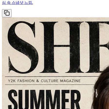
심 속 스냅샷 느낌.