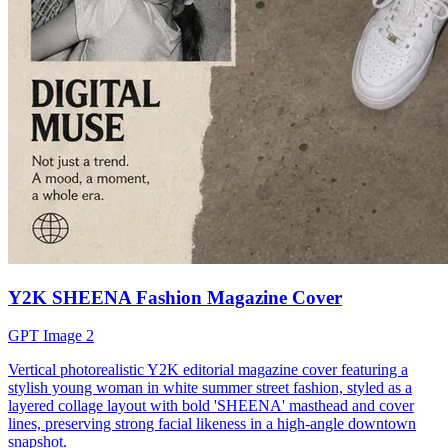
Y2K SHEENA Fashion Magazine Cover
GPT Image 2
Vertical photorealistic Y2K editorial magazine cover featuring a
stylish young woman in white summer street fashion, styled as a
layered collage layout with bold 'SHEENA' masthead and cover
lines, preserving strong facial likeness in a high-angle downtown
snapshot.