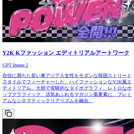
Y2K Kファッション エディトリアルアートワーク
GPT Image 2
自信に満ちた若い東アジア人女性をモダンな韓国ストリート
スタイルでフィーチャーした、ハイファッションなY2K風エ
ディトリアル。大胆で実験的なタイポグラフィ、レトロなポ
ップグラフィック、活気あふれるマガジン風要素に、プレミ
アムなシネマティックリアリズムを融合。