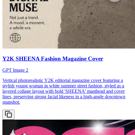
Y2K SHEENA Fashion Magazine Cover
GPT Image 2
Vertical photorealistic Y2K editorial magazine cover featuring a
stylish young woman in white summer street fashion, styled as a
layered collage layout with bold 'SHEENA' masthead and cover
lines, preserving strong facial likeness in a high-angle downtown
snapshot.