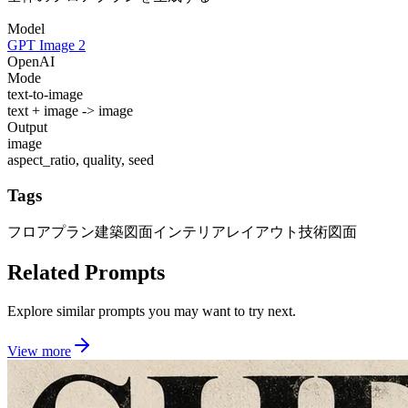
Model
GPT Image 2
OpenAI
Mode
text-to-image
text + image -> image
Output
image
aspect_ratio, quality, seed
Tags
フロアプラン
建築図面
インテリアレイアウト
技術図面
Related Prompts
Explore similar prompts you may want to try next.
View more