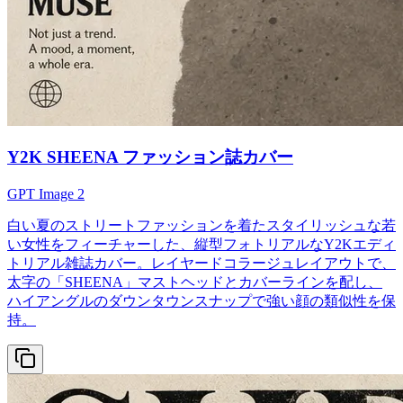
Y2K SHEENA ファッション誌カバー
GPT Image 2
白い夏のストリートファッションを着たスタイリッシュな若
い女性をフィーチャーした、縦型フォトリアルなY2Kエディ
トリアル雑誌カバー。レイヤードコラージュレイアウトで、
太字の「SHEENA」マストヘッドとカバーラインを配し、
ハイアングルのダウンタウンスナップで強い顔の類似性を保
持。