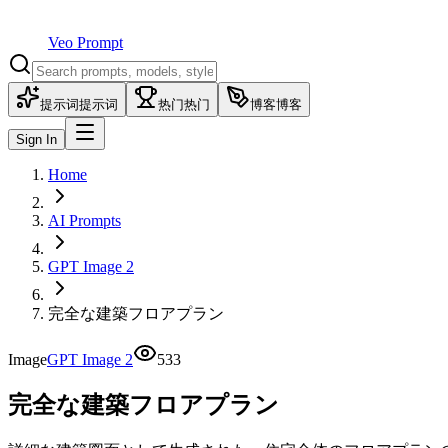
Veo Prompt
提示词
提示词
热门
热门
博客
博客
Sign In
Home
AI Prompts
GPT Image 2
完全な建築フロアプラン
Image
GPT Image 2
533
完全な建築フロアプラン