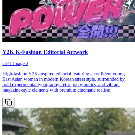
Y2K K-Fashion Editorial Artwork
GPT Image 2
High-fashion Y2K-inspired editorial featuring a confident young
East Asian woman in modern Korean street style, surrounded by
bold experimental typography, retro pop graphics, and vibrant
magazine-style elements with premium cinematic realism.