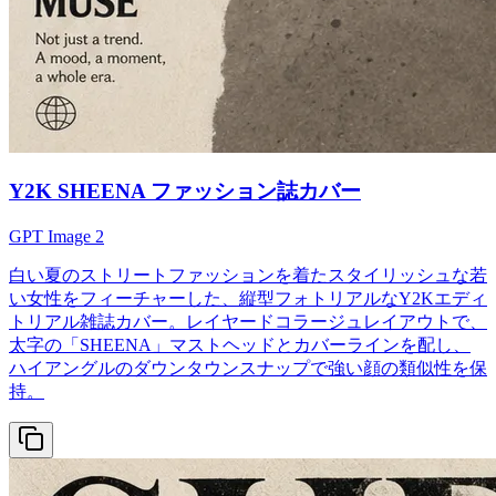
Y2K SHEENA ファッション誌カバー
GPT Image 2
白い夏のストリートファッションを着たスタイリッシュな若
い女性をフィーチャーした、縦型フォトリアルなY2Kエディ
トリアル雑誌カバー。レイヤードコラージュレイアウトで、
太字の「SHEENA」マストヘッドとカバーラインを配し、
ハイアングルのダウンタウンスナップで強い顔の類似性を保
持。