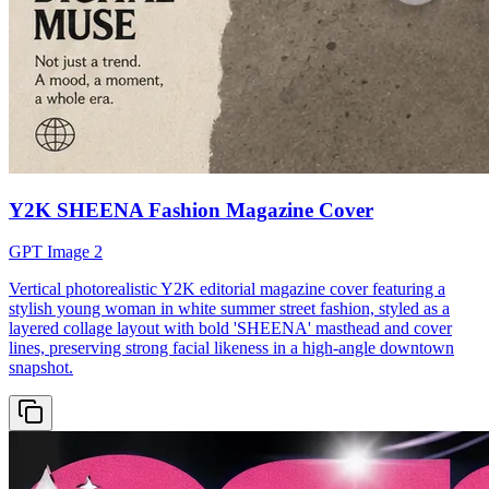
Y2K SHEENA Fashion Magazine Cover
GPT Image 2
Vertical photorealistic Y2K editorial magazine cover featuring a
stylish young woman in white summer street fashion, styled as a
layered collage layout with bold 'SHEENA' masthead and cover
lines, preserving strong facial likeness in a high-angle downtown
snapshot.