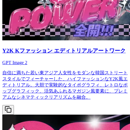
Y2K Kファッション エディトリアルアートワーク
GPT Image 2
自信に満ちた若い東アジア人女性をモダンな韓国ストリート
スタイルでフィーチャーした、ハイファッションなY2K風エ
ディトリアル。大胆で実験的なタイポグラフィ、レトロなポ
ップグラフィック、活気あふれるマガジン風要素に、プレミ
アムなシネマティックリアリズムを融合。