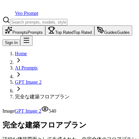
Veo Prompt
Prompts
Prompts
Top Rated
Top Rated
Guides
Guides
Sign In
Home
AI Prompts
GPT Image 2
完全な建築フロアプラン
Image
GPT Image 2
540
完全な建築フロアプラン