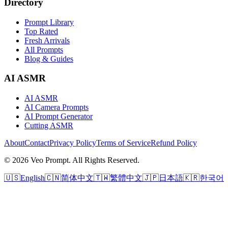
Directory
Prompt Library
Top Rated
Fresh Arrivals
All Prompts
Blog & Guides
AI ASMR
AI ASMR
AI Camera Prompts
AI Prompt Generator
Cutting ASMR
About
Contact
Privacy Policy
Terms of Service
Refund Policy
© 2026 Veo Prompt. All Rights Reserved.
🇺🇸
English
🇨🇳
简体中文
🇹🇼
繁體中文
🇯🇵
日本語
🇰🇷
한국어