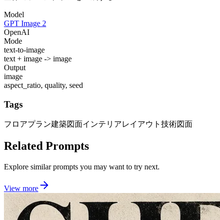
Model
GPT Image 2
OpenAI
Mode
text-to-image
text + image -> image
Output
image
aspect_ratio, quality, seed
Tags
フロアプラン
建築図面
インテリアレイアウト
技術図面
Related Prompts
Explore similar prompts you may want to try next.
View more