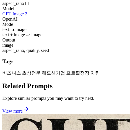
aspect_ratio
1:1
Model
GPT Image 2
OpenAI
Mode
text-to-image
text + image -> image
Output
image
aspect_ratio, quality, seed
Tags
비즈니스 초상
전문 헤드샷
기업 프로필
정장 차림
Related Prompts
Explore similar prompts you may want to try next.
View more