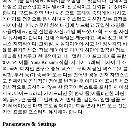
색 셔츠)을 입히세요. 넥타이를 포함할 수 있습니다. 전체적인
느낌은 고급스럽고 미니멀하며 전문적이고 신뢰할 수 있어야
합니다. 구도는 전면 반신 사진으로, 프레임 중앙에 배치하고
카메라를 정면으로 응시하며 자연스럽고 자신감 있는 표정을
지어야 합니다. 깨끗한 흰색 배경에 부드럽고 균일한 조명을
사용하세요. 전문 신분증 사진, 기업 헤드샷, 대학 프로필 사진
과 유사해야 합니다. 전체 스타일은 깨끗하고, 격식 있고, 비즈
니스 지향적이며, 고화질, 사실적이어야 하고 1:1 정사각형 비
율을 유지하세요. 정보 레이아웃 이미지 하단에 깔끔한 정보
패널을 남겨두고 현대적이고 미니멀한 타이포그래피를 포함
하세요: 이름: Yuna Koizumi 직함: 시니어 그래픽 디자이너 소
속: 국제 디자인 연구소 중요 텍스트 규칙 제공된 텍스트(이름,
직함, 부서 등)가 중국어 또는 다른 언어인 경우 먼저 자연스럽
고 정확하며 공식적인 영어로 번역한 후 이미지에 표시하세요.
명시적으로 요청하지 않는 한 중국어 텍스트를 포함하지 마십
시오. 타이포그래피 가이드라인 첫 번째 줄(이름): 진한 파란
색, 굵게, 큰 글꼴 두 번째 및 세 번째 줄: 검은색, 일반 글꼴 크
기 레이아웃은 대학 프로필 페이지, 학술 연사 카드 또는 전문
기업 프로필 포스터와 유사해야 합니다.
Parameters & Settings