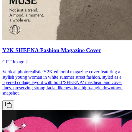
Y2K SHEENA Fashion Magazine Cover
GPT Image 2
Vertical photorealistic Y2K editorial magazine cover featuring a
stylish young woman in white summer street fashion, styled as a
layered collage layout with bold 'SHEENA' masthead and cover
lines, preserving strong facial likeness in a high-angle downtown
snapshot.